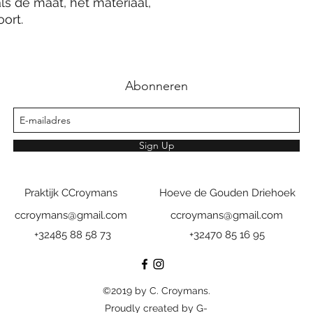
ls de maat, het materiaal, 
ort.
Abonneren
Sign Up
Praktijk CCroymans
Hoeve de Gouden Driehoek
ccroymans@gmail.com
ccroymans@gmail.com
+32485 88 58 73
+32470 85 16 95
©2019 by C. Croymans.
Proudly created by G-