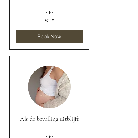
1 hr
115
€115
euros
Book Now
Als de bevalling uitblijft
1 hr