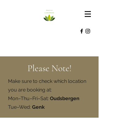
Please Note!
Make sure to check which location
you are booking at:
Mon–Thu–Fri–Sat:
Oudsbergen
Tue–Wed:
Genk