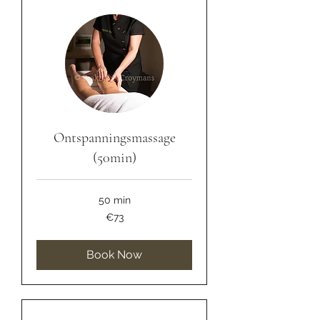
Ontspanningsmassage
(50min)
50 min
73
€73
euros
Book Now