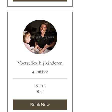
Voetreflex bij kinderen
4 - 16 jaar
30 min
53
€53
euros
Book Now