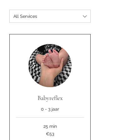
All Services
Babyreflex
0 - 3 jaar
25 min
53
€53
euros