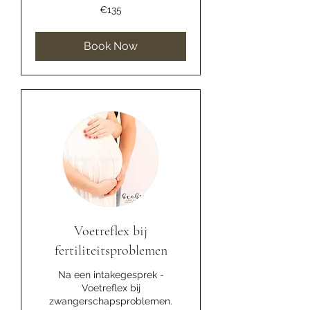
135
€135
euros
Book Now
Voetreflex bij
fertiliteitsproblemen
Na een intakegesprek -
Voetreflex bij
zwangerschapsproblemen.