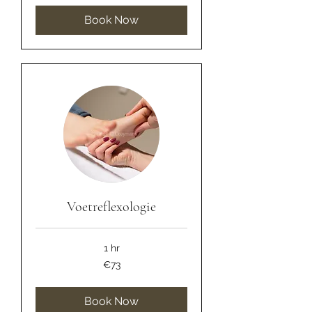
Book Now
Voetreflexologie
1 hr
73
€73
euros
Book Now