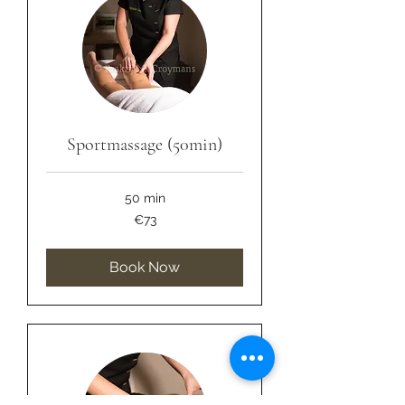
Sportmassage (50min)
50 min
73
€73
euros
Book Now