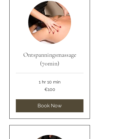
Ontspanningsmassage
(70min)
1 hr 10 min
100
€100
euros
Book Now