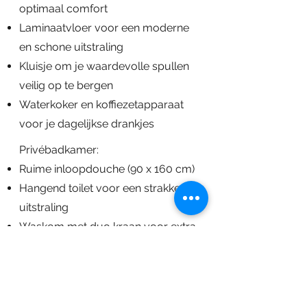
optimaal comfort
Laminaatvloer voor een moderne
en schone uitstraling
Kluisje om je waardevolle spullen
veilig op te bergen
Waterkoker en koffiezetapparaat
voor je dagelijkse drankjes
Privébadkamer:
Ruime inloopdouche (90 x 160 cm)
Hangend toilet voor een strakke
uitstraling
Waskom met duo kraan voor extra
gemak
Grote spiegel met sfeervolle extra
verlichting
Haardroger voor jouw