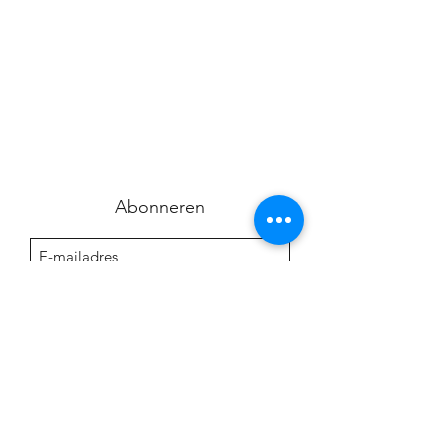
Abonneren
Sign Up
Praktijk CCroymans
ccroymans@gmail.com
+32485 88 58 73